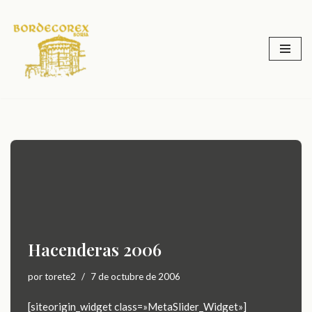
Saltar
al
contenido
Hacenderas 2006
por
torete2
7 de octubre de 2006
[siteorigin_widget class=»MetaSlider_Widget»]