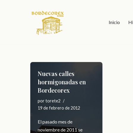
Saltar
Inicio
Hi
al
contenido
Nuevas calles
hormigonadas en
Bordecorex
por
torete2
19 de febrero de 2012
El pasado mes de
noviembre de 2011 se