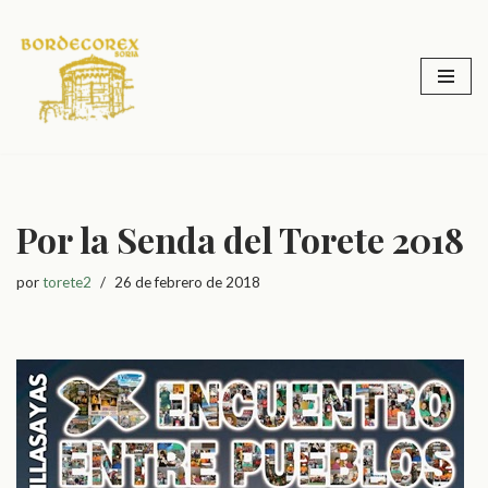
Saltar
al
contenido
Por la Senda del Torete 2018
por
torete2
26 de febrero de 2018