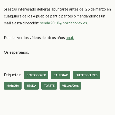
Si estás interesado deberás apuntarte antes del 25 de marzo en
cualquiera de los 4 pueblos participantes o mandándonos un
mail a esta dirección:
senda2018@bordecorex.es
.
Puedes ver los vídeos de otros años
aquí.
Os esperamos.
Etiquetas:
BORDECOREX
CALTOJAR
FUENTEGELMES
MARCHA
SENDA
TORETE
VILLASAYAS