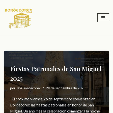
Saltar
al
contenido
Fiestas Patronales de San Miguel
2025
por
Javi Bordecorex
20 de septiembre de 2025
El próximo viernes 26 de septiembre comienzan en
Bordecorex las fiestas patronales en honor de San
Miguel. Un año más la celebración comenzará la noche