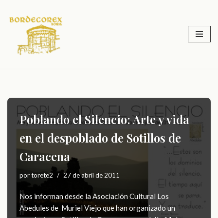
Saltar
al
contenido
Poblando el Silencio: Arte y vida
en el despoblado de Sotillos de
Caracena
por
torete2
27 de abril de 2011
Nos informan desde la Asociación Cultural Los
Abedules de Muriel Viejo que han organizado un