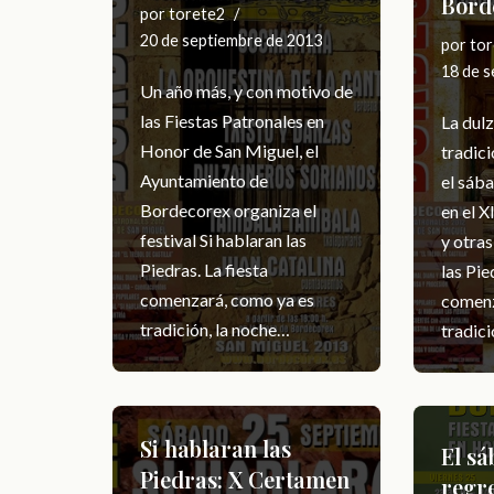
Bord
por
torete2
20 de septiembre de 2013
por
tor
18 de 
Un año más, y con motivo de
las Fiestas Patronales en
La dulz
Honor de San Miguel, el
tradici
Ayuntamiento de
el sáb
Bordecorex organiza el
en el X
festival Si hablaran las
y otras
Piedras. La fiesta
las Pie
comenzará, como ya es
comenz
tradición, la noche…
tradic
Si hablaran las
El sá
Piedras: X Certamen
regr