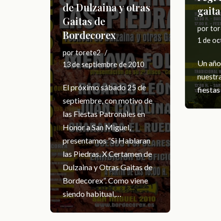
de Dulzaina y otras
gait
Gaitas de
por
tor
Bordecorex
1 de oc
por
torete2
Un año
13 de septiembre de 2010
nuestra
El próximo sábado 25 de
fiesta
septiembre, con motivo de
las Fiestas Patronales en
Honor a San Miguel,
presentamos “Si Hablaran
las Piedras. X Certamen de
Dulzaina y Otras Gaitas de
Bordecorex”. Como viene
siendo habitual,…