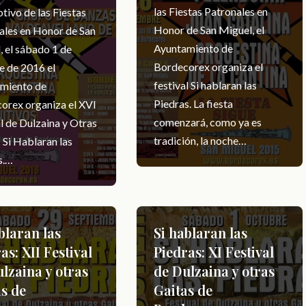
las Fiestas Patronales en
tivo de las Fiestas
Honor de San Miguel, el
ales en Honor de San
Ayuntamiento de
, el sábado 1 de
Bordecorex organiza el
e de 2016 el
festival Si hablaran las
miento de
Piedras. La fiesta
orex organiza el XVI
comenzará, como ya es
l de Dulzaina y Otras
tradición, la noche…
 Si Hablaran las
s.…
blaran las
Si hablaran las
as: XII Festival
Piedras: XI Festival
lzaina y otras
de Dulzaina y otras
s de
Gaitas de