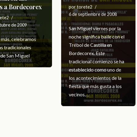
as a Bordecorex
por
torete2
6 de septiembre de 2008
ete2
tubre de 2009
San Miguel viernes por la
noche significa baile con el
 más, celebramos
Trébol de Castilla en
s tradicionales
Bordecorex. Este
s de San Miguel
tradicional comienzo se ha
establecido como uno de
los acontecimientos de la
fiesta que más gusta a los
vecinos.…