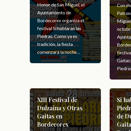
Honor de San Miguel, el
Con mo
Ayuntamiento de
Patron
Bordecorex organiza el
Miguel
festival Si hablaran las
octubr
Piedras. Como ya es
Ayunta
tradición, la fiesta
Bordec
comenzará la noche…
Festiva
Gaitas:
Piedra
XIII Festival de
Si ha
Dulzaina y Otras
Piedr
Gaitas en
de Du
Bordecorex
Gaita