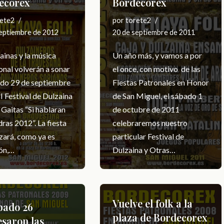
ecorex
Bordecorex
ete2
por
torete2
septiembre de 2012
20 de septiembre de 2011
ainas y la música
Un año más, y vamos a por
onal volverán a sonar
el once, con motivo de las
ado 29 de septiembre
Fiestas Patronales en Honor
II Festival de Dulzaina
de San Miguel, el sábado 1
 Gaitas “Si hablaran
de octubre de 2011
dras 2012”. La fiesta
celebraremos nuestro
ará, como ya es
particular Festival de
ión,…
Dulzaina y Otras…
Vuelve el folk a la
bado 26
plaza de Bordecorex
esaron las