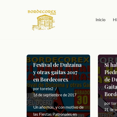
Saltar
Inicio
Hi
al
contenido
Festival de Dulzaina
Si ha
y otras gaitas 2017
Piedr
en Bordecorex
de Du
Gaita
por
torete2
Bord
16 de septiembre de 2017
por
tor
Un año más, y con motivo de
21 de 
las Fiestas Patronales en