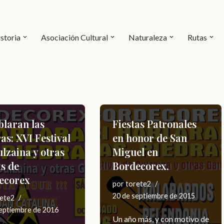
storia
Asociación Cultural
Naturaleza
Rutas
blaran las
Fiestas Patronales
as: XVI Festival
en honor de San
lzaina y otras
Miguel en
s de
Bordecorex.
ecorex
por
torete2
20 de septiembre de 2015
ete2
septiembre de 2016
Un año más, y con motivo de