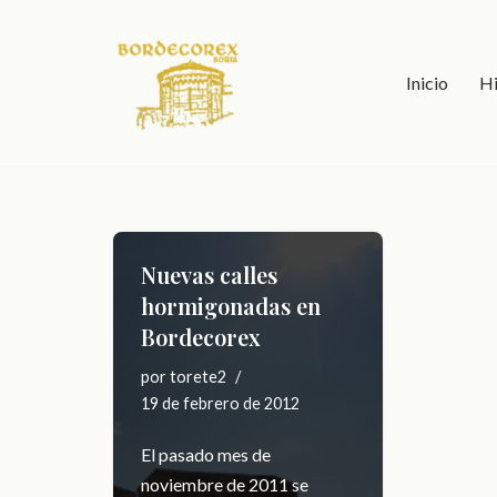
Saltar
Inicio
Hi
al
contenido
Nuevas calles
hormigonadas en
Bordecorex
por
torete2
19 de febrero de 2012
El pasado mes de
noviembre de 2011 se