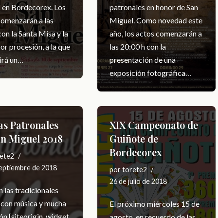
 en Bordecorex. Los
patronales en honor de San
comenzarán a las
Miguel. Como novedad este
on la Santa Misa y la
año, los actos comenzarán a
or procesión, a la que
las 20:00 h con la
uirá un…
presentación de una
exposición fotográfica…
as Patronales
XIX Campeonato de
an Miguel 2018
Guiñote de
Bordecorex
ete2
septiembre de 2018
por
torete2
26 de julio de 2018
 las tradicionales
s con música y mucha
El próximo miércoles 15 de
ón [siteorigin_widget
agosto, en recuerdo de las