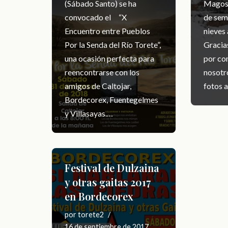
(Sábado Santo) se ha
Magos 
convocado el “X
de sem
Encuentro entre Pueblos
nieves
Por la Senda del Río Torete”,
Gracia
una ocasión perfecta para
por co
reencontrarse con los
nosotro
amigos de Caltojar,
fotos a
Bordecorex, Fuentegelmes
y Villasayas.…
Festival de Dulzaina
y otras gaitas 2017
en Bordecorex
por
torete2
16 de septiembre de 2017