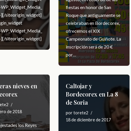
=»WP_Widget_Media_
fiestas en honor de San
][/siteorigin_widget]
Roque que antiguamente se
rigin_widget
celebraban en Bordecorex,
=»WP_Widget_Media_
ofrecemos el XIX
][/siteorigin_widget]
Campeonato de Guiñote. La
inscripción será de 20 €
por…
eras nieves en
Caltojar y
ecorex
Bordecorex en La 8
de Soria
ete2
ero de 2018
por
torete2
18 de diciembre de 2017
jestades los Reyes