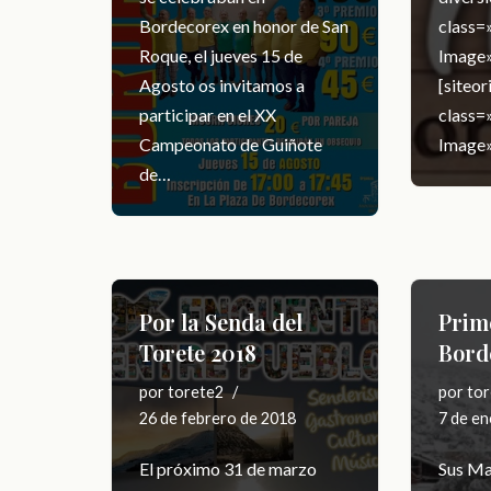
Bordecorex en honor de San
class
Roque, el jueves 15 de
Image»
Agosto os invitamos a
[siteo
participar en el XX
class
Campeonato de Guiñote
Image»
de…
Por la Senda del
Prim
Torete 2018
Bord
por
torete2
por
tor
26 de febrero de 2018
7 de en
El próximo 31 de marzo
Sus Ma