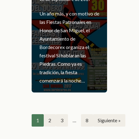
Un año más, y con motivo de
las Fiestas Patronales en
Honor de San Miguel, el
Ayuntamiento de
Bordecorex organiza el
festival Si hablaran las
Piedras. Como ya es
tradición, la fiesta
comenzará la noche…
1
2
3
…
8
Siguiente »