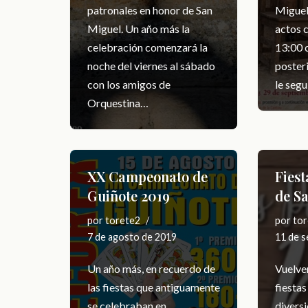
patronales en honor de San
Miguel
Miguel. Un año más la
actos 
celebración comenzará la
13:00 c
noche del viernes al sábado
posteri
con los amigos de
le seg
Orquestina…
XX Campeonato de
Fiest
Guiñote 2019
de S
por
torete2
por
tor
7 de agosto de 2019
11 de 
Un año más, en recuerdo de
Vuelven
las fiestas que antiguamente
fiesta
se celebraban en
diversi