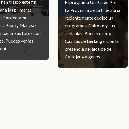
han traído este fin
El programa Un Paseo Por
ana las primeras
La Provincia de La 8 de Soria
 a Bordecorex.
recientemente dedicó un
s a Pepe y Maripaz
programa a Caltojar y sus
mpartir sus fotos con
pedanías: Bordecorex y
s. Puedes ver las
Casillas de Berlanga. Con la
quí.
presencia del alcalde de
Caltojar y algunos…