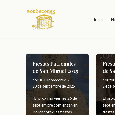
Saltar
Inicio
Hi
al
contenido
Fiestas Patronales
Fiest
de San Miguel 2025
de S
por
Javi Bordecorex
por
tor
20 de septiembre de 2025
24 de 
El próximo viernes 26 de
El pró
septiembre comienzan en
septie
Bordecorex las fiestas
fiestas