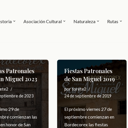
storia
Asociación Cultural
Naturaleza
Rutas
as Patronales
Fiestas Patronales
an Miguel 2023
de San Miguel 2019
ete2
por
torete2
septiembre de 2023
24 de septiembre de 2019
ximo 29 de
El próximo viernes 27 de
mbre comienzan las
septiembre comienzan en
 en honor de San
Bordecorex las fiestas