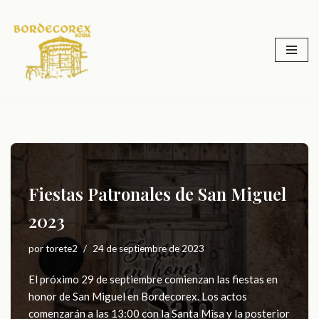
Saltar
al
contenido
Fiestas Patronales de San Miguel
2023
por
torete2
24 de septiembre de 2023
El próximo 29 de septiembre comienzan las fiestas en
honor de San Miguel en Bordecorex. Los actos
comenzarán a las 13:00 con la Santa Misa y la posterior