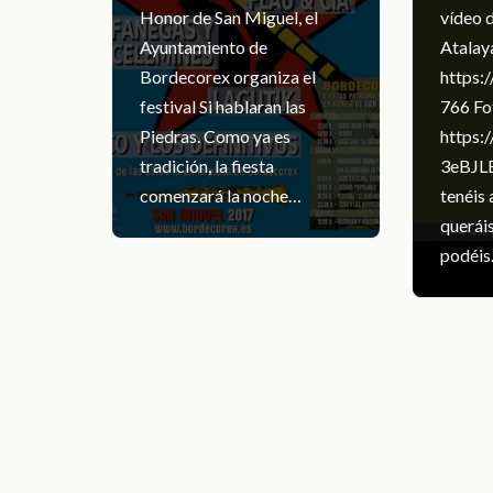
Honor de San Miguel, el
vídeo d
Ayuntamiento de
Atalaya
Bordecorex organiza el
https:
festival Si hablaran las
766 Fo
Piedras. Como ya es
https:
tradición, la fiesta
3eBJLE
comenzará la noche…
tenéis 
querái
podéi