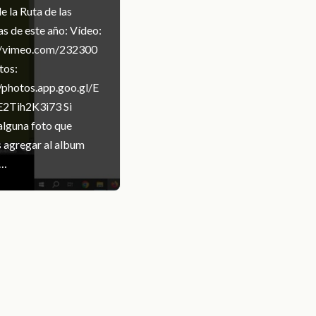
e la Ruta de las
s de este año: Vídeo:
//vimeo.com/232300
tos:
//photos.app.goo.gl/E
2Tih2K3i73 Si
alguna foto que
s agregar al album
s…