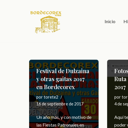
Saltar
Inicio
Hi
al
contenido
Festival de Dulzaina
Fotos
y otras gaitas 2017
Ruta 
en Bordecorex
2017
por
torete2
por
tor
16 de septiembre de 2017
4 de se
Un año más, y con motivo de
Aquí te
las Fiestas Patronales en
poder v