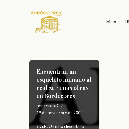
Saltar
Inicio
Hi
al
contenido
Encuentran un
esqueleto humano al
realizar unas obras
en Bordecorex
por
torete2
19 de noviembre de 2002
J.G.R. Un niño descubrió