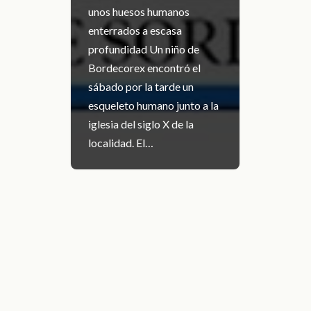
unos huesos humanos
enterrados a escasa
profundidad Un niño de
Bordecorex encontró el
sábado por la tarde un
esqueleto humano junto a la
iglesia del siglo X de la
localidad. El…